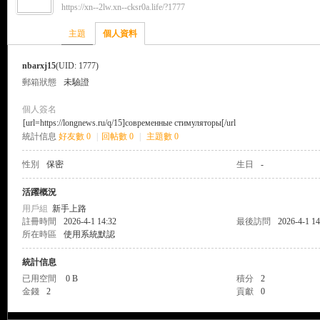
https://xn--2lw.xn--cksr0a.life/?1777
來
›
›
主題
個人資料
nbarxj15
(UID: 1777)
郵箱狀態
未驗證
個人簽名
[url=https://longnews.ru/q/15]современные стимуляторы[/url
統計信息
好友數 0
|
回帖數 0
|
主題數 0
都
性別
保密
生日
-
活躍概況
用戶組
新手上路
註冊時間
2026-4-1 14:32
最後訪問
2026-4-1 14
所在時區
使用系統默認
統計信息
已用空間
0 B
積分
2
金錢
2
貢獻
0
來