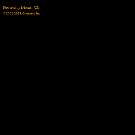
Powered by
Discuz!
X3.4
© 2001-2013
Comsenz Inc.
了
天