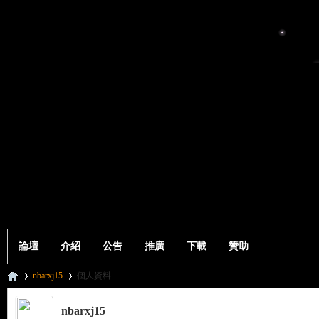
論壇
介紹
公告
推廣
下載
贊助
nbarxj15
個人資料
nbarxj15