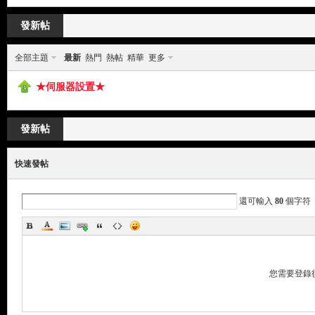
來
»
›
›
發新帖
全部主題
最新
熱門
熱帖
精華
更多
★伺服器設置★
發新帖
都
快速發帖
還可輸入
80
個字符
您需要登錄
來