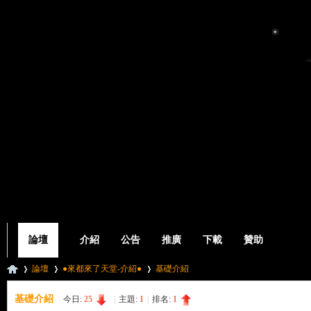
論壇
介紹
公告
推廣
下載
贊助
論壇
●來都來了天堂-介紹●
基礎介紹
基礎介紹
今日:
25
|
主題:
1
|
排名:
1