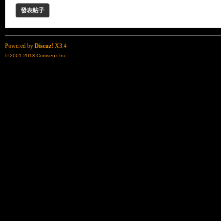
發表帖子
Powered by
Discuz!
X3.4
© 2001-2013
Comsenz Inc.
了
天