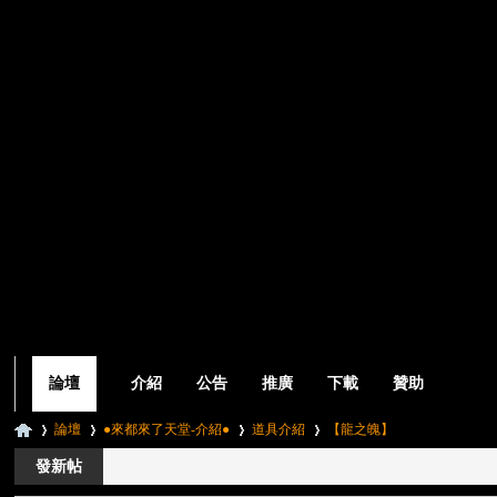
論壇
介紹
公告
推廣
下載
贊助
論壇
●來都來了天堂-介紹●
道具介紹
【龍之魄】
發新帖