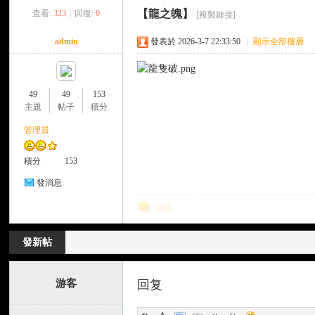
【龍之魄】
查看:
323
|
回復:
0
[複製鏈接]
來
»
›
›
›
admin
發表於 2026-3-7 22:33:50
|
顯示全部樓層
49
49
153
主題
帖子
積分
管理員
都
積分
153
發消息
回復
發新帖
游客
回复
來