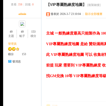
【VIP專屬熟練度地圖】
查看:
358
|
回復:
0
[複製鏈接]
來
»
›
›
›
admin
發表於 2026-3-7 23:10:04
|
顯示全部樓層
49
49
153
主城 一般熟練度最高只能製作為 10
主題
帖子
積分
VIP專屬熟練度地圖 是給 贊助滿
管理員
都
積分
153
此 VIP專屬熟練度地圖 可以 收集材料
發消息
前提 玩家 需要到 VIP專屬熟練度 收集
找GM兌換 10等 VIP專屬熟練度等
來