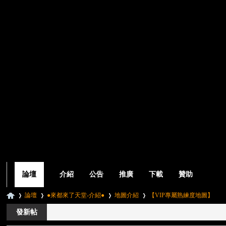
論壇
介紹
公告
推廣
下載
贊助
論壇
●來都來了天堂-介紹●
地圖介紹
【VIP專屬熟練度地圖】
發新帖