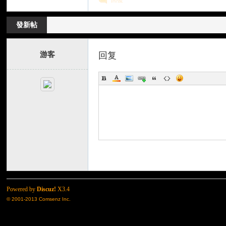
回復
發新帖
游客
回复
了
Powered by
Discuz!
X3.4
天
© 2001-2013
Comsenz Inc.