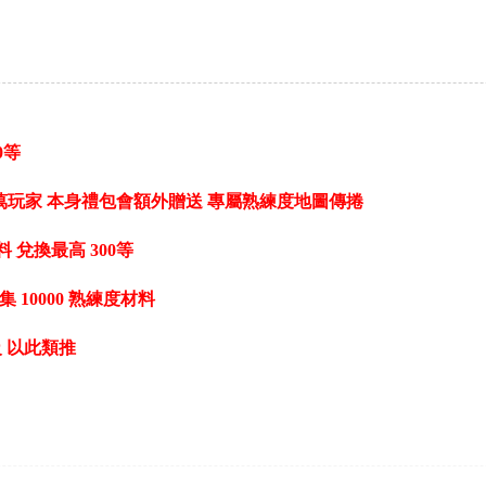
0等
兩萬玩家 本身禮包會額外贈送 專屬熟練度地圖傳捲
 兌換最高 300等
 10000 熟練度材料
級 以此類推