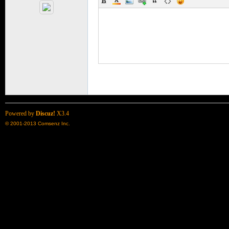
了
Powered by
Discuz!
X3.4
© 2001-2013
Comsenz Inc.
天