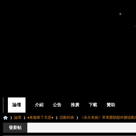
論壇
介紹
公告
推廣
下載
贊助
論壇
●來都來了天堂●
活動列表
《永久有效》單筆贊助額外贈送勳
發新帖