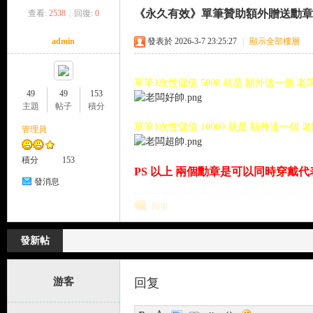
《永久有效》單筆贊助額外贈送勳章
查看:
2538
|
回復:
0
來
»
›
›
›
admin
發表於 2026-3-7 23:25:27
|
顯示全部樓層
單筆1次性儲值 5000 就是 額外送一個 
49
49
153
主題
帖子
積分
單筆1次性儲值 10000 就是 額外送一個
管理員
都
積分
153
PS 以上 兩個勳章是可以同時穿戴
發消息
回復
發新帖
游客
回复
來