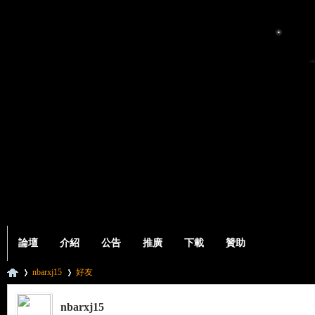
論壇
介紹
公告
推廣
下載
贊助
nbarxj15
好友
nbarxj15