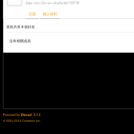
https://xn--2lw.xn--cksr0a.life/?29739
來
›
›
主題
個人資料
當前共有
0
個好友
沒有相關成員
都
Powered by
Discuz!
X3.4
© 2001-2013
Comsenz Inc.
來