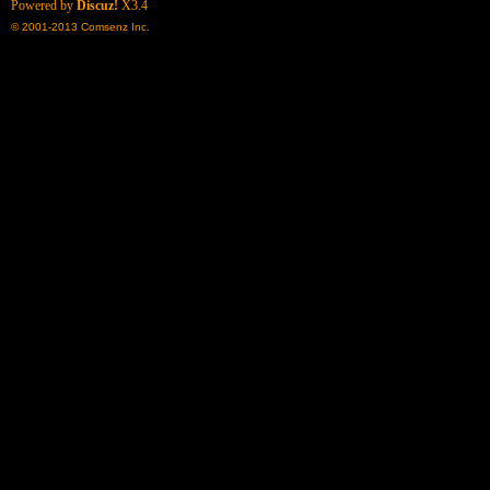
Powered by
Discuz!
X3.4
© 2001-2013
Comsenz Inc.
了
天