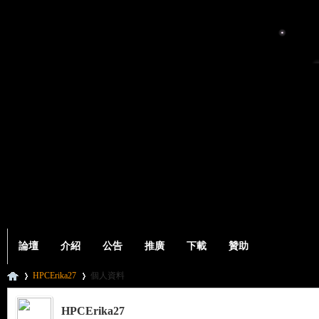
論壇
介紹
公告
推廣
下載
贊助
HPCErika27
個人資料
HPCErika27