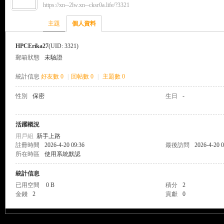
https://xn--2lw.xn--cksr0a.life/?3321
來
›
›
主題
個人資料
HPCErika27
(UID: 3321)
郵箱狀態
未驗證
統計信息
好友數 0
|
回帖數 0
|
主題數 0
性別
保密
生日
-
都
活躍概況
用戶組
新手上路
註冊時間
2026-4-20 09:36
最後訪問
2026-4-20 0
所在時區
使用系統默認
統計信息
已用空間
0 B
積分
2
金錢
2
貢獻
0
來