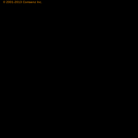
© 2001-2013
Comsenz Inc.
了
天