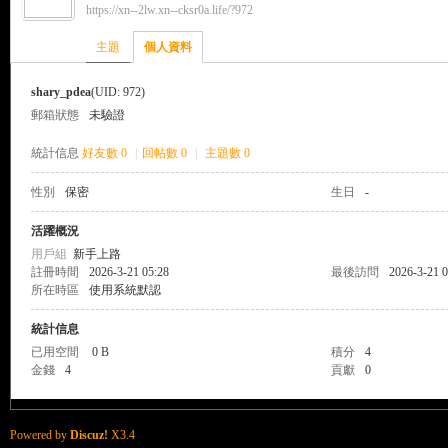
https://xn--2lw.xn--cksr0a.life/?972
來
›
›
主題
個人資料
shary_pdea
(UID: 972)
郵箱狀態
未驗證
統計信息
好友數 0
|
回帖數 0
|
主題數 0
性別
保密
生日
-
都
活躍概況
用戶組
新手上路
註冊時間
2026-3-21 05:28
最後訪問
2026-3-21 0
所在時區
使用系統默認
統計信息
已用空間
0 B
積分
4
金錢
4
貢獻
0
來
Powered by
Discuz!
X3.4