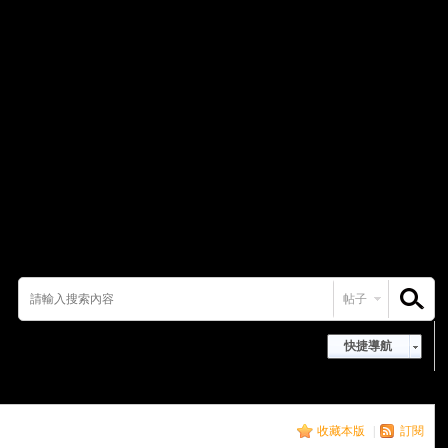
帖子
搜索
快捷導航
收藏本版
|
訂閱